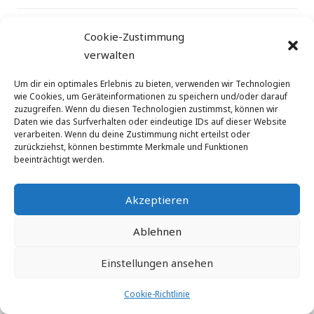
©
augeon ag
| Via San Gottardo 10 |CH-6900 Lugano
Cookie-Zustimmung
| Schweiz | E-Mail: info@augeon.com
verwalten
Um dir ein optimales Erlebnis zu bieten, verwenden wir Technologien
wie Cookies, um Geräteinformationen zu speichern und/oder darauf
zuzugreifen. Wenn du diesen Technologien zustimmst, können wir
Daten wie das Surfverhalten oder eindeutige IDs auf dieser Website
verarbeiten. Wenn du deine Zustimmung nicht erteilst oder
zurückziehst, können bestimmte Merkmale und Funktionen
beeinträchtigt werden.
Akzeptieren
Ablehnen
Einstellungen ansehen
Cookie-Richtlinie