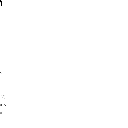
n
st
 2)
nds
it