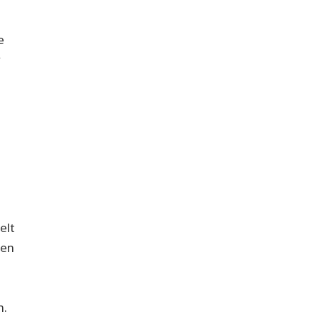
e
r
elt
ten
n.