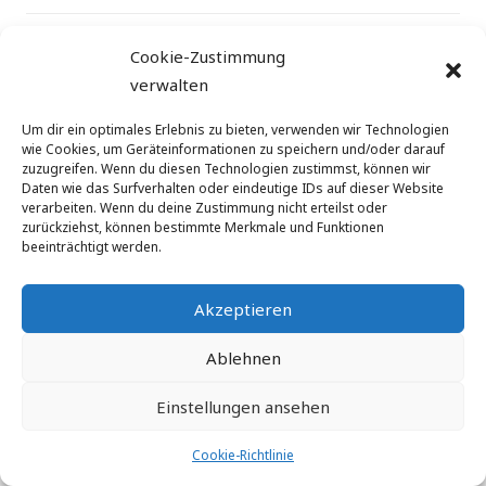
©
augeon ag
| Via San Gottardo 10 |CH-6900 Lugano
Cookie-Zustimmung
| Schweiz | E-Mail: info@augeon.com
verwalten
Um dir ein optimales Erlebnis zu bieten, verwenden wir Technologien
wie Cookies, um Geräteinformationen zu speichern und/oder darauf
zuzugreifen. Wenn du diesen Technologien zustimmst, können wir
Daten wie das Surfverhalten oder eindeutige IDs auf dieser Website
verarbeiten. Wenn du deine Zustimmung nicht erteilst oder
zurückziehst, können bestimmte Merkmale und Funktionen
beeinträchtigt werden.
Akzeptieren
Ablehnen
Einstellungen ansehen
Cookie-Richtlinie