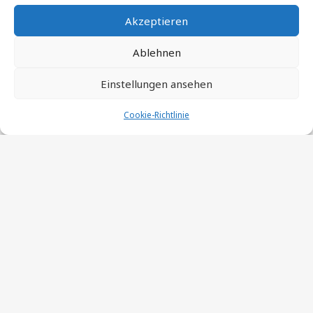
tickende Zeitbombe?
Akzeptieren
Ablehnen
Einstellungen ansehen
Cookie-Richtlinie
©
augeon ag
| Via San Gottardo 10 |CH-6900 Lugano
| Schweiz | E-Mail: info@augeon.com