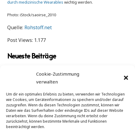
durch medizinische Wearables
wichtig werden.
Photo: iStock/saoirse_2010
Quelle:
Rohstoff.net
Post Views:
1.177
Neueste Beiträge
Zukunft ohne Zinsen – warum Edelmetalle und
Cookie-Zustimmung
Sachwerte den Takt angeben
verwalten
Von Fairmined bis Future Contracts: Zwischen
ethischem Gold und Papiergold
Um dir ein optimales Erlebnis zu bieten, verwenden wir Technologien
wie Cookies, um Geräteinformationen zu speichern und/oder darauf
Gold im globalen Beben: Warum Edelmetalle die
zuzugreifen. Wenn du diesen Technologien zustimmst, können wir
neuen Sicherheitsanker sind
Daten wie das Surfverhalten oder eindeutige IDs auf dieser Website
verarbeiten. Wenn du deine Zustimmung nicht erteilst oder
Immobilien, Infrastruktur und Steuerfallen: Wie
zurückziehst, können bestimmte Merkmale und Funktionen
alternative Anlagen in Deutschland wirklich wirken
beeinträchtigt werden.
Private Debt und Private Equity: Renditebringer oder