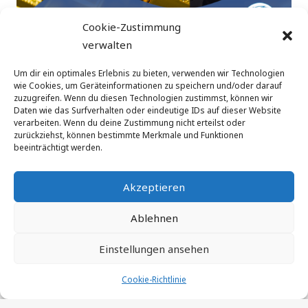
Cookie-Zustimmung
verwalten
Um dir ein optimales Erlebnis zu bieten, verwenden wir Technologien
Private Debt und Private Equity: Renditebringer oder
wie Cookies, um Geräteinformationen zu speichern und/oder darauf
tickende Zeitbombe?
zuzugreifen. Wenn du diesen Technologien zustimmst, können wir
Daten wie das Surfverhalten oder eindeutige IDs auf dieser Website
verarbeiten. Wenn du deine Zustimmung nicht erteilst oder
zurückziehst, können bestimmte Merkmale und Funktionen
beeinträchtigt werden.
Akzeptieren
©
augeon ag
| Via San Gottardo 10 |CH-6900 Lugano
Ablehnen
| Schweiz | E-Mail: info@augeon.com
Einstellungen ansehen
Cookie-Richtlinie