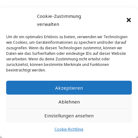
Cookie-Zustimmung
©
augeon ag
| Via San Gottardo 10 |CH-6900 Lugano
verwalten
| Schweiz | E-Mail: info@augeon.com
Um dir ein optimales Erlebnis zu bieten, verwenden wir Technologien
wie Cookies, um Geräteinformationen zu speichern und/oder darauf
zuzugreifen. Wenn du diesen Technologien zustimmst, können wir
Daten wie das Surfverhalten oder eindeutige IDs auf dieser Website
verarbeiten. Wenn du deine Zustimmung nicht erteilst oder
zurückziehst, können bestimmte Merkmale und Funktionen
beeinträchtigt werden.
Akzeptieren
Ablehnen
Einstellungen ansehen
Cookie-Richtlinie