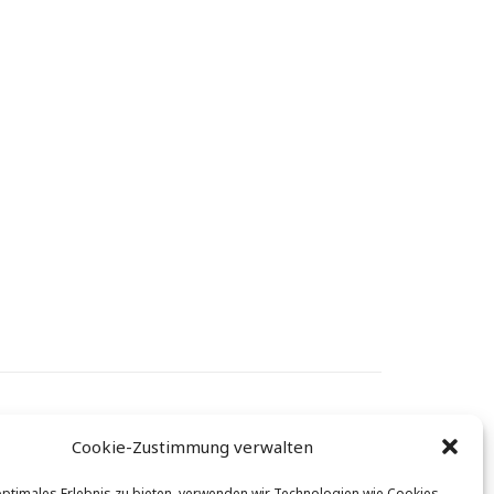
Cookie-Zustimmung verwalten
: info@augeon.com
optimales Erlebnis zu bieten, verwenden wir Technologien wie Cookies,