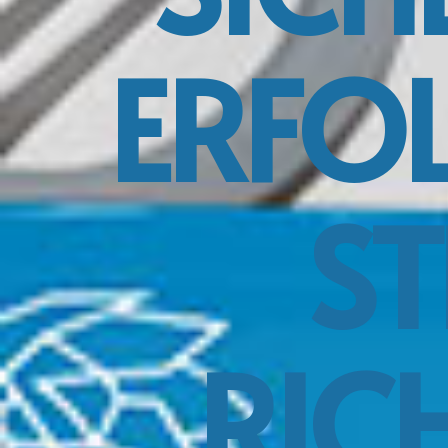
ERFOL
ST
RIC