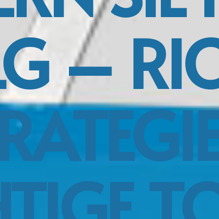
G – RI
RATEGI
HTIGE T