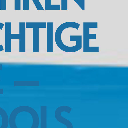
CHTIGE
E –
OOLS