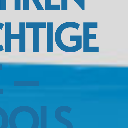
CHTIGE
E –
OOLS