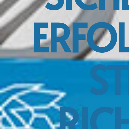
ERFOL
ST
RIC