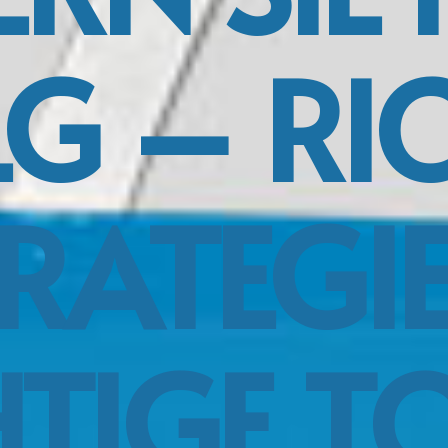
G – RI
RATEGI
HTIGE T