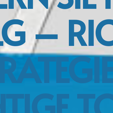
G – RI
RATEGI
HTIGE T