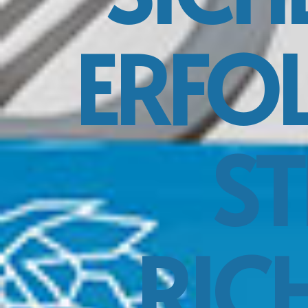
ERFOL
ST
RIC