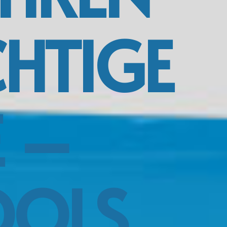
CHTIGE
E –
OOLS